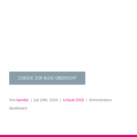
ZURÜCK ZUR BLOG-ÜBERSICHT
Von
kambiz
|
Juli 24th, 2020
|
Urlaub 2020
|
Kommentare
für
deaktiviert
Tag
7:
Kost